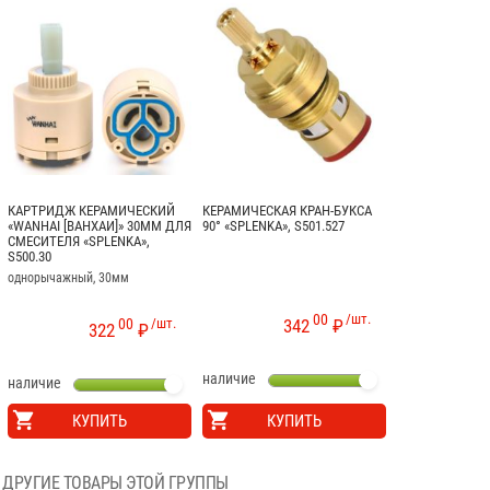
КАРТРИДЖ КЕРАМИЧЕСКИЙ
КЕРАМИЧЕСКАЯ КРАН-БУКСА
«WANHAI [ВАНХАИ]» 30ММ ДЛЯ
90° «SPLENKA», S501.527
СМЕСИТЕЛЯ «SPLENKA»,
S500.30
однорычажный, 30мм
00
/шт.
00
/шт.
342
₽
322
₽
наличие
наличие
КУПИТЬ
КУПИТЬ
ДРУГИЕ ТОВАРЫ ЭТОЙ ГРУППЫ