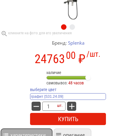
Бренд:
Splenka
00
/шт.
24763
₽
наличие
самовывоз:
48 часов
выберите цвет
шт.
КУПИТЬ
характеристики
описание