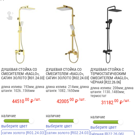

ДУШЕВАЯ СТОЙКА СО
ДУШЕВАЯ СТОЙКА СО
ДУШЕВАЯ СТОЙКА С
СМЕСИТЕЛЕМ «RAGLO»,
СМЕСИТЕЛЕМ «RAGLO»,
ТЕРМОСТАТИЧЕСКИМ
САТИН ЗОЛОТО [R01.24.03]
САТИН ЗОЛОТО [R02.24.03]
СМЕСИТЕЛЕМ «RAGLO»,
ЧЁРНАЯ [R22.26.06]
длина излива: 193мм; длина
длина излива: 214мм; длина
длина излива: 208мм; длина
штанги: 1026..1566мм
штанги: 1082..1650мм
штанги: 1130..1480мм;
термостат
00
/шт.
00
/шт.
00
/шт.
44510
₽
42005
₽
31182
₽
наличие
наличие
наличие
выберите цвет
выберите цвет
выберите цвет