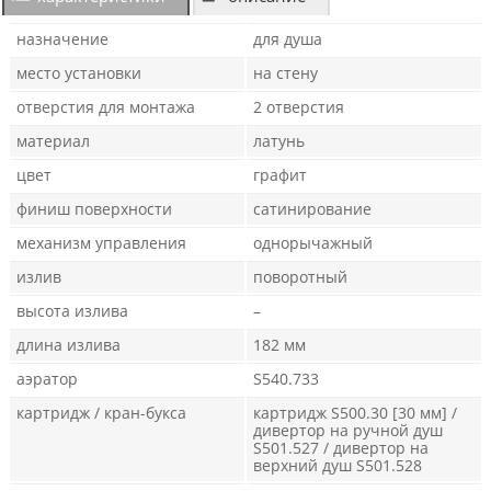
назначение
для душа
место установки
на стену
отверстия для монтажа
2 отверстия
материал
латунь
цвет
графит
финиш поверхности
сатинирование
механизм управления
однорычажный
излив
поворотный
высота излива
–
длина излива
182 мм
аэратор
S540.733
картридж / кран-букса
картридж S500.30 [30 мм] /
дивертор на ручной душ
S501.527 / дивертор на
верхний душ S501.528