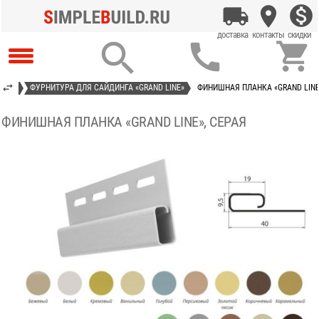



INE»
ФУРНИТУРА ДЛЯ САЙДИНГА «GRAND LINE»
ФИНИШНАЯ ПЛАНКА «GRAND LINE
ФИНИШНАЯ ПЛАНКА «GRAND LINE», СЕРАЯ